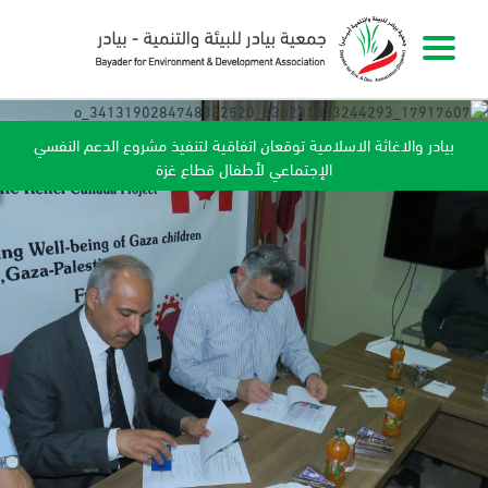
بيادر والاغاثة الاسلامية توقعان اتفاقية لتنفيذ مشروع الدعم النفسي
جمعية بيادر تحتفل بإعتماد ثاني دفعة مزودي خدمة خاصة (PSP) ضمن
الإجتماعي لأطفال قطاع غزة
مشروع مجتمعات الاستجابة للكوراث - رفح