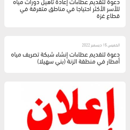
دعوة لتقديم عطاءات إعادة تأهيل دورات مياه
للأسر الأكثر احتياجا في مناطق متفرقة في
قطاع غزة
الخميس 15 ديسمبر 2022
دعوة لتقديم عطاءات إنشاء شبكة تصريف مياه
أمطار في منطقة الزنة (بني سهيلا)